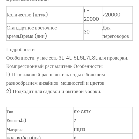
1 -
Количество (штук)
>20000
20000
Стандартное восточное
Для
30
время.Время (дни)
переговоров
Подробности
Особенности: у нас есть 3L, 4L, 5L.6L.7L.8L для проверки.
Компрессионный распылитель Особенности:
1) Пластиковый распылитель воды с большим
разнообразием дизайнов, мощностей и цветов.
2) Подходит для садовой и бытовой уборки.
Тип
SX-CS7K
Емкость(л)
7
Материал
ПП,ПЭ
КОЛ-ВО/КТН(ПК)
6