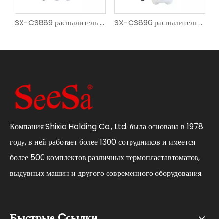
ль под давлением плеча
SX-CS889 распылитель давления на плече
SX-CS896 распылитель давления на плече
Компания Shixia Holding Co., Ltd. была основана в 1978
году, в ней работает более 1300 сотрудников и имеется
более 500 комплектов различных термопластавтоматов,
выдувных машин и другого современного оборудования.
Быстрые Cсылки