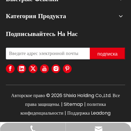
Категория Продукта
Подписывайтесь Hа Hас
подписка
Авторское право ©
2026
Shixia Holding Co.,Ltd. Все
права защищены. |
Sitemap
|
политика
конфиденциальности
| Поддержка
Leadong
+86-18767694258
claire@shixia.com