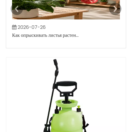
2026-07-26
2
Как опрыскивать листья растений, не создавая больших влажных пятен