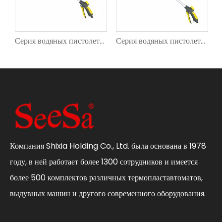
ых пистолетов SXG-31001
Серия водяных пистолетов SXG-31005
Серия водяных пистолетов SXG-31006
Компания Shixia Holding Co., Ltd. была основана в 1978
году, в ней работает более 1300 сотрудников и имеется
более 500 комплектов различных термопластавтоматов,
выдувных машин и другого современного оборудования.