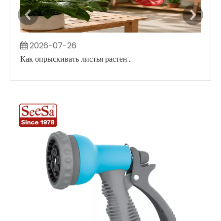
2026-07-26
2
Как опрыскивать листья растений, не создавая больших влажных пятен