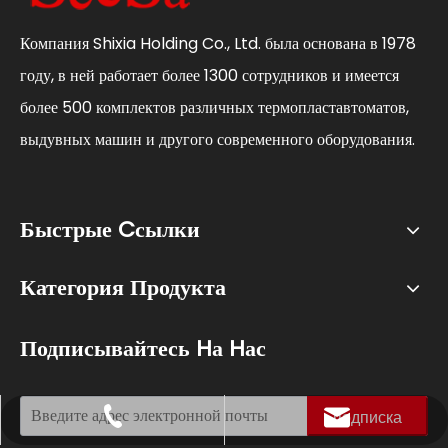
Компания Shixia Holding Co., Ltd. была основана в 1978
году, в ней работает более 1300 сотрудников и имеется
более 500 комплектов различных термопластавтоматов,
выдувных машин и другого современного оборудования.
Быстрые Cсылки
Категория Продукта
Подписывайтесь Hа Hас
подписка
+86-18767694258
claire@shixia.com