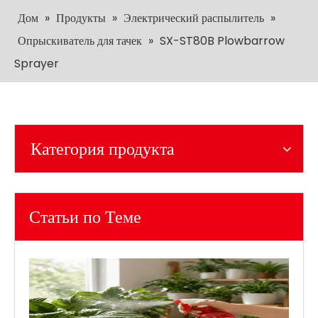
Дом
»
Продукты
»
Электрический распылитель
»
Опрыскиватель для тачек
»
SX-ST80B Plowbarrow
Sprayer
Категория продукта
Статьи по Теме