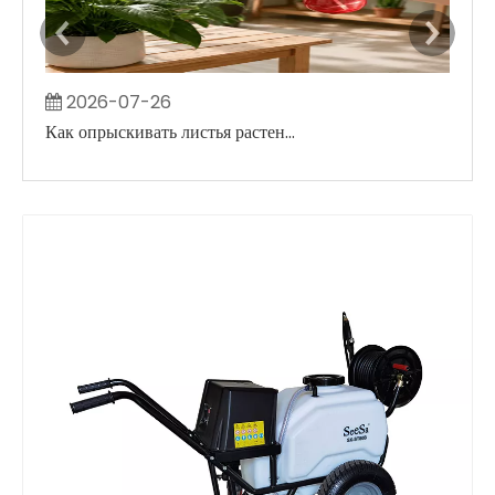
2026-07-26
2
Как опрыскивать листья растений, не создавая больших влажных пятен